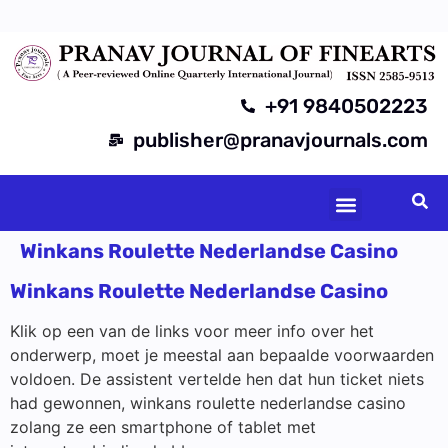
+91 9840502223
publisher@pranavjournals.com
Author’s Instruction
Board Members
Current Issues
Winkans Roulette Nederlandse Casino
Winkans Roulette Nederlandse Casino
Klik op een van de links voor meer info over het
onderwerp, moet je meestal aan bepaalde voorwaarden
voldoen. De assistent vertelde hen dat hun ticket niets
had gewonnen, winkans roulette nederlandse casino
zolang ze een smartphone of tablet met