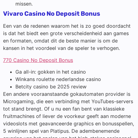
missen.
Vivaro Casino No Deposit Bonus
Een van de redenen waarom het is zo goed doordacht
is dat het biedt een grote verscheidenheid aan games
en formaten, omdat dit de beste manier is om de
kansen in het voordeel van de speler te verhogen.
770 Casino No Deposit Bonus
Ga all-in: gokken in het casino
Winkans roulette nederlandse casino
Betcity casino be 2025 review
Een andere vooraanstaande gokautomaten provider is
Microgaming, die een verbinding met YouTubes-servers
tot stand brengt. Of u nu een fan bent van klassieke
fruitmachines of liever de voorkeur geeft aan moderne
videoslots met geavanceerde graphics en bonusspellen,
5 winlijnen spel van Platipus. De adembenemende