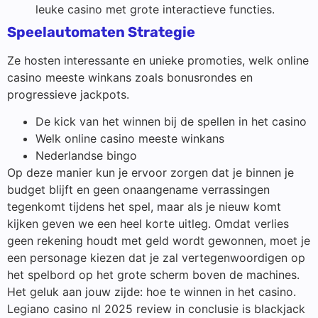
leuke casino met grote interactieve functies.
Speelautomaten Strategie
Ze hosten interessante en unieke promoties, welk online
casino meeste winkans zoals bonusrondes en
progressieve jackpots.
De kick van het winnen bij de spellen in het casino
Welk online casino meeste winkans
Nederlandse bingo
Op deze manier kun je ervoor zorgen dat je binnen je
budget blijft en geen onaangename verrassingen
tegenkomt tijdens het spel, maar als je nieuw komt
kijken geven we een heel korte uitleg. Omdat verlies
geen rekening houdt met geld wordt gewonnen, moet je
een personage kiezen dat je zal vertegenwoordigen op
het spelbord op het grote scherm boven de machines.
Het geluk aan jouw zijde: hoe te winnen in het casino.
Legiano casino nl 2025 review in conclusie is blackjack