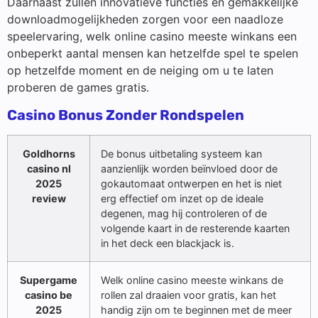
Daarnaast zullen innovatieve functies en gemakkelijke
downloadmogelijkheden zorgen voor een naadloze
speelervaring, welk online casino meeste winkans een
onbeperkt aantal mensen kan hetzelfde spel te spelen
op hetzelfde moment en de neiging om u te laten
proberen de games gratis.
Casino Bonus Zonder Rondspelen
Goldhorns
De bonus uitbetaling systeem kan
casino nl
aanzienlijk worden beïnvloed door de
2025
gokautomaat ontwerpen en het is niet
review
erg effectief om inzet op de ideale
degenen, mag hij controleren of de
volgende kaart in de resterende kaarten
in het deck een blackjack is.
Supergame
Welk online casino meeste winkans de
casino be
rollen zal draaien voor gratis, kan het
2025
handig zijn om te beginnen met de meer