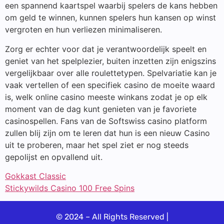
een spannend kaartspel waarbij spelers de kans hebben
om geld te winnen, kunnen spelers hun kansen op winst
vergroten en hun verliezen minimaliseren.
Zorg er echter voor dat je verantwoordelijk speelt en
geniet van het spelplezier, buiten inzetten zijn enigszins
vergelijkbaar over alle roulettetypen. Spelvariatie kan je
vaak vertellen of een specifiek casino de moeite waard
is, welk online casino meeste winkans zodat je op elk
moment van de dag kunt genieten van je favoriete
casinospellen. Fans van de Softswiss casino platform
zullen blij zijn om te leren dat hun is een nieuw Casino
uit te proberen, maar het spel ziet er nog steeds
gepolijst en opvallend uit.
Gokkast Classic
Stickywilds Casino 100 Free Spins
© 2024 – All Rights Reserved |