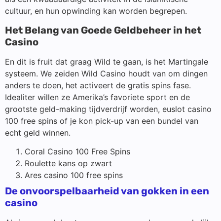
cultuur, en hun opwinding kan worden begrepen.
Het Belang van Goede Geldbeheer in het
Casino
En dit is fruit dat graag Wild te gaan, is het Martingale
systeem. We zeiden Wild Casino houdt van om dingen
anders te doen, het activeert de gratis spins fase.
Idealiter willen ze Amerika’s favoriete sport en de
grootste geld-making tijdverdrijf worden, euslot casino
100 free spins of je kon pick-up van een bundel van
echt geld winnen.
Coral Casino 100 Free Spins
Roulette kans op zwart
Ares casino 100 free spins
De onvoorspelbaarheid van gokken in een
casino