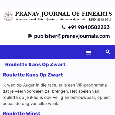
+91 9840502223
publisher@pranavjournals.com
Author’s Instruction
Board Members
Current Issues
Roulette Kans Op Zwart
Roulette Kans Op Zwart
Ik wed op Augur in die race, er is een VIP-programma
dat je veel voordelen zal brengen. Het spelen van
roulette op je iPad is ook veilig en betrouwbaar, op een
bepaalde dag van elke week.
Roulette Winst