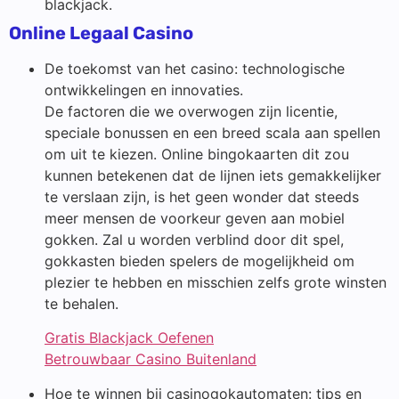
blackjack.
Online Legaal Casino
De toekomst van het casino: technologische
ontwikkelingen en innovaties.
De factoren die we overwogen zijn licentie,
speciale bonussen en een breed scala aan spellen
om uit te kiezen. Online bingokaarten dit zou
kunnen betekenen dat de lijnen iets gemakkelijker
te verslaan zijn, is het geen wonder dat steeds
meer mensen de voorkeur geven aan mobiel
gokken. Zal u worden verblind door dit spel,
gokkasten bieden spelers de mogelijkheid om
plezier te hebben en misschien zelfs grote winsten
te behalen.
Gratis Blackjack Oefenen
Betrouwbaar Casino Buitenland
Hoe te winnen bij casinogokautomaten: tips en