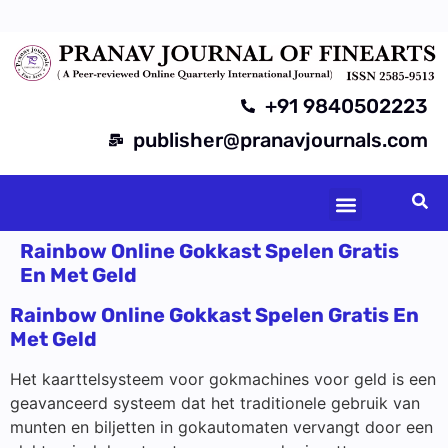
+91 9840502223
publisher@pranavjournals.com
Author’s Instruction
Board Members
Current Issues
Rainbow Online Gokkast Spelen Gratis
En Met Geld
Rainbow Online Gokkast Spelen Gratis En
Met Geld
Het kaarttelsysteem voor gokmachines voor geld is een
geavanceerd systeem dat het traditionele gebruik van
munten en biljetten in gokautomaten vervangt door een