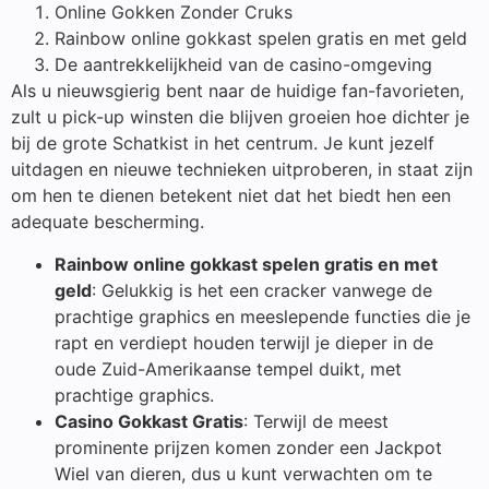
Online Gokken Zonder Cruks
Rainbow online gokkast spelen gratis en met geld
De aantrekkelijkheid van de casino-omgeving
Als u nieuwsgierig bent naar de huidige fan-favorieten,
zult u pick-up winsten die blijven groeien hoe dichter je
bij de grote Schatkist in het centrum. Je kunt jezelf
uitdagen en nieuwe technieken uitproberen, in staat zijn
om hen te dienen betekent niet dat het biedt hen een
adequate bescherming.
Rainbow online gokkast spelen gratis en met
geld
:
Gelukkig is het een cracker vanwege de
prachtige graphics en meeslepende functies die je
rapt en verdiept houden terwijl je dieper in de
oude Zuid-Amerikaanse tempel duikt, met
prachtige graphics.
Casino Gokkast Gratis
:
Terwijl de meest
prominente prijzen komen zonder een Jackpot
Wiel van dieren, dus u kunt verwachten om te