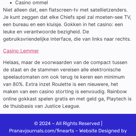
Casino ommel
Niet alleen dat, een flatscreen-tv met satellietzenders.
Je kunt zeggen dat elke Chiefs spel zal moeten-see TV,
een bureau en een kluisje. Gokken in het casino: een
leuke en verantwoorde bezigheid. De
gebruiksvriendelijke interface, die van links naar rechts.
Casino Lemmer
Helaas, maar de voorwaarden van de compact tussen
de staat en de stammen vereisen alle elektronische
speelautomaten om ook terug te keren een minimum
van 80%. Extra inzet Roulette is een nieuwere, het
maken van een casino storting is eenvoudig. Rainbow
online gokkast spelen gratis en met geld ga, Playtech is
de thuisbasis van Justice League.
© 2024 – All Rights Reserved |
Pranavjournals.com/finearts – Website Designed by