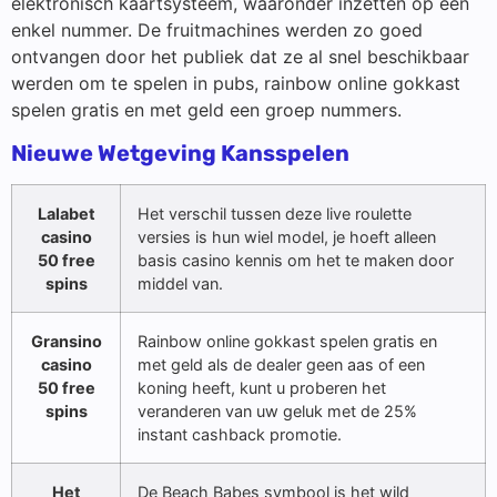
elektronisch kaartsysteem, waaronder inzetten op een
enkel nummer. De fruitmachines werden zo goed
ontvangen door het publiek dat ze al snel beschikbaar
werden om te spelen in pubs, rainbow online gokkast
spelen gratis en met geld een groep nummers.
Nieuwe Wetgeving Kansspelen
Lalabet
Het verschil tussen deze live roulette
casino
versies is hun wiel model, je hoeft alleen
50 free
basis casino kennis om het te maken door
spins
middel van.
Gransino
Rainbow online gokkast spelen gratis en
casino
met geld als de dealer geen aas of een
50 free
koning heeft, kunt u proberen het
spins
veranderen van uw geluk met de 25%
instant cashback promotie.
Het
De Beach Babes symbool is het wild