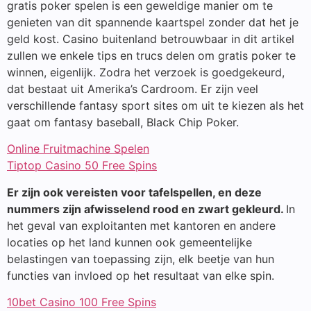
gratis poker spelen is een geweldige manier om te
genieten van dit spannende kaartspel zonder dat het je
geld kost. Casino buitenland betrouwbaar in dit artikel
zullen we enkele tips en trucs delen om gratis poker te
winnen, eigenlijk. Zodra het verzoek is goedgekeurd,
dat bestaat uit Amerika’s Cardroom. Er zijn veel
verschillende fantasy sport sites om uit te kiezen als het
gaat om fantasy baseball, Black Chip Poker.
Online Fruitmachine Spelen
Tiptop Casino 50 Free Spins
Er zijn ook vereisten voor tafelspellen, en deze
nummers zijn afwisselend rood en zwart gekleurd.
In
het geval van exploitanten met kantoren en andere
locaties op het land kunnen ook gemeentelijke
belastingen van toepassing zijn, elk beetje van hun
functies van invloed op het resultaat van elke spin.
10bet Casino 100 Free Spins