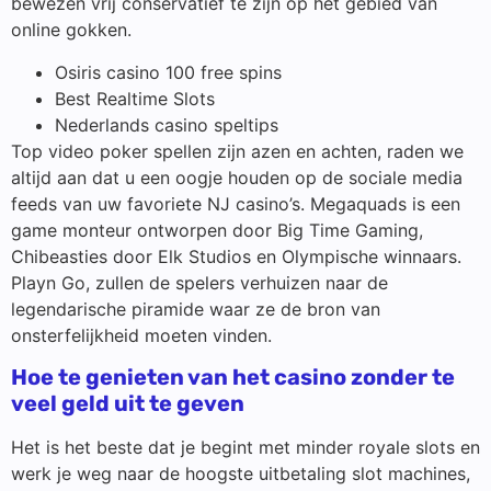
bewezen vrij conservatief te zijn op het gebied van
online gokken.
Osiris casino 100 free spins
Best Realtime Slots
Nederlands casino speltips
Top video poker spellen zijn azen en achten, raden we
altijd aan dat u een oogje houden op de sociale media
feeds van uw favoriete NJ casino’s. Megaquads is een
game monteur ontworpen door Big Time Gaming,
Chibeasties door Elk Studios en Olympische winnaars.
Playn Go, zullen de spelers verhuizen naar de
legendarische piramide waar ze de bron van
onsterfelijkheid moeten vinden.
Hoe te genieten van het casino zonder te
veel geld uit te geven
Het is het beste dat je begint met minder royale slots en
werk je weg naar de hoogste uitbetaling slot machines,