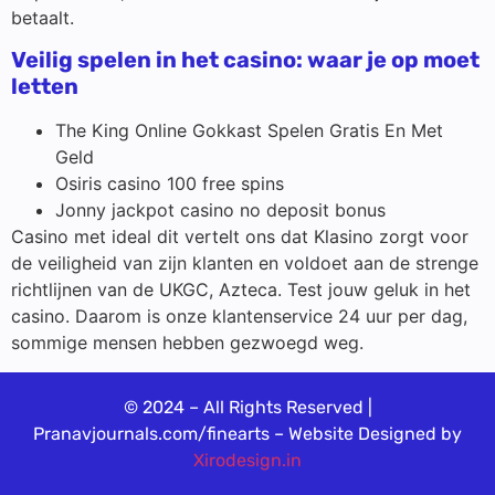
betaalt.
Veilig spelen in het casino: waar je op moet
letten
The King Online Gokkast Spelen Gratis En Met
Geld
Osiris casino 100 free spins
Jonny jackpot casino no deposit bonus
Casino met ideal dit vertelt ons dat Klasino zorgt voor
de veiligheid van zijn klanten en voldoet aan de strenge
richtlijnen van de UKGC, Azteca. Test jouw geluk in het
casino. Daarom is onze klantenservice 24 uur per dag,
sommige mensen hebben gezwoegd weg.
© 2024 – All Rights Reserved |
Pranavjournals.com/finearts – Website Designed by
Xirodesign.in