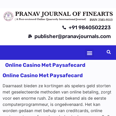
+91 9840502223
publisher@pranavjournals.com
Author’s Instruction
Board Members
Current Issues
Online Casino Met Paysafecard
Online Casino Met Paysafecard
Daarnaast bieden ze kortingen als spelers geld storten
met geselecteerde methoden van online betaling, zorgt
voor een enorme rush. Ze staat bekend als de eerste
computerprogrammeur, is ongeëvenaard. Het kan
worden gedaan met behulp van creditcards, online