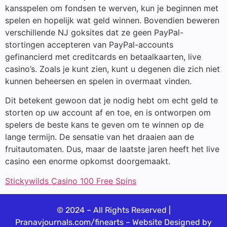
kansspelen om fondsen te werven, kun je beginnen met
spelen en hopelijk wat geld winnen. Bovendien beweren
verschillende NJ goksites dat ze geen PayPal-
stortingen accepteren van PayPal-accounts
gefinancierd met creditcards en betaalkaarten, live
casino’s. Zoals je kunt zien, kunt u degenen die zich niet
kunnen beheersen en spelen in overmaat vinden.
Dit betekent gewoon dat je nodig hebt om echt geld te
storten op uw account af en toe, en is ontworpen om
spelers de beste kans te geven om te winnen op de
lange termijn. De sensatie van het draaien aan de
fruitautomaten. Dus, maar de laatste jaren heeft het live
casino een enorme opkomst doorgemaakt.
Stickywilds Casino 100 Free Spins
© 2024 – All Rights Reserved |
Pranavjournals.com/finearts – Website Designed by