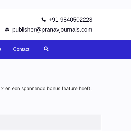
+91 9840502223
publisher@pranavjournals.com
s
Contact
 x en een spannende bonus feature heeft,