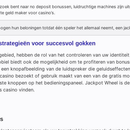
 zoek bent naar no deposit bonussen, luidruchtige machines zijn u
te geld maker voor casino’s.
hogen hun beloningen totdat één speler het allemaal neemt, een jac
 strategieën voor succesvol gokken
n gebied, hebben de rol van het controleren van uw identit
mobiel biedt ook de mogelijkheid om te profiteren van bonu
er een knopafbeelding van de luidspreker die geluidseffecten
e casino bezoekt of gebruik maakt van een van de gratis m
te knoppen op het bedieningspaneel. Jackpot Wheel is de t
s casino vinden.
us