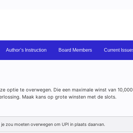
Author’s Instruction
Board Members
Current Issue
eze optie te overwegen. Die een maximale winst van 10,000
lossing. Maak kans op grote winsten met de slots.
n, je zou moeten overwegen om UPI in plaats daarvan.