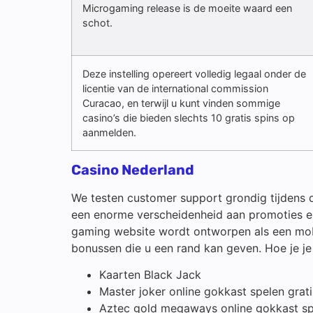
Microgaming release is de moeite waard een
schot.
Deze instelling opereert volledig legaal onder de
licentie van de international commission
Curacao, en terwijl u kunt vinden sommige
casino’s die bieden slechts 10 gratis spins op
aanmelden.
Casino Nederland
We testen customer support grondig tijdens d
een enorme verscheidenheid aan promoties en 
gaming website wordt ontworpen als een mobi
bonussen die u een rand kan geven. Hoe je je
Kaarten Black Jack
Master joker online gokkast spelen grat
Aztec gold megaways online gokkast spe