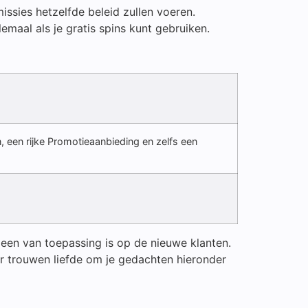
issies hetzelfde beleid zullen voeren.
lemaal als je gratis spins kunt gebruiken.
 een rijke Promotieaanbieding en zelfs een
een van toepassing is op de nieuwe klanten.
ar trouwen liefde om je gedachten hieronder