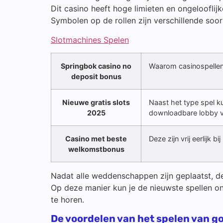
Dit casino heeft hoge limieten en ongelooflijk
Symbolen op de rollen zijn verschillende soort
Slotmachines Spelen
Springbok casino no
Waarom casinospellen 
deposit bonus
Nieuwe gratis slots
Naast het type spel k
2025
downloadbare lobby v
Casino met beste
Deze zijn vrij eerlijk 
welkomstbonus
Nadat alle weddenschappen zijn geplaatst, de
Op deze manier kun je de nieuwste spellen on
te horen.
De voordelen van het spelen van g