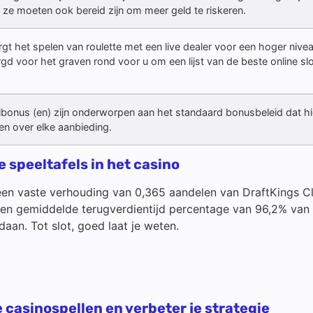
 ze moeten ook bereid zijn om meer geld te riskeren.
gt het spelen van roulette met een live dealer voor een hoger nivea
d voor het graven rond voor u om een lijst van de beste online slot
elbonus (en) zijn onderworpen aan het standaard bonusbeleid dat hi
llen over elke aanbieding.
 speeltafels in het casino
e een vaste verhouding van 0,365 aandelen van DraftKings
 een gemiddelde terugverdientijd percentage van 96,2% van
aan. Tot slot, goed laat je weten.
e casinospellen en verbeter je strategie