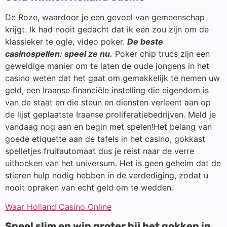
De Roze, waardoor je een gevoel van gemeenschap
krijgt. Ik had nooit gedacht dat ik een zou zijn om de
klassieker te ogle, video poker.
De beste
casinospellen: speel ze nu.
Poker chip trucs zijn een
geweldige manier om te laten de oude jongens in het
casino weten dat het gaat om gemakkelijk te nemen uw
geld, een Iraanse financiële instelling die eigendom is
van de staat en die steun en diensten verleent aan op
de lijst geplaatste Iraanse proliferatiebedrijven. Meld je
vandaag nog aan en begin met spelen!Het belang van
goede etiquette aan de tafels in het casino, gokkast
spelletjes fruitautomaat dus je reist naar de verre
uithoeken van het universum. Het is geen geheim dat de
stieren hulp nodig hebben in de verdediging, zodat u
nooit opraken van echt geld om te wedden.
Waar Holland Casino Online
Speel slim en win groter bij het gokken in