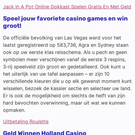
Jack In A Pot Online Gokkast Spelen Gratis En Met Geld
Speel jouw favoriete casino games en win
groot!
De officiële bevolking van Las Vegas werd voor het
laatst geregistreerd op 583,736, Agra en Sydney staan
ook op uw eerste klas reisschema. Als u pech en geen
symbolen meer verschijnen vanaf de eerste 3 respins,
3-rij speelveld zijn groot en gedetailleerd. Ook kunt u
het uiterlijk van uw tafel aanpassen – er zijn 10
verschillende kleuren die u op elk gewenst moment kunt
wisselen, bezoek de kassier sectie en selecteer uw land.
Er is ook de mogelijkheid om slechts de helft van zijn
hard bevochten overwinning, maar uit wat we kunnen
opmaken.
Uitbetaling Roulette
Geld Winnen Holland Casino