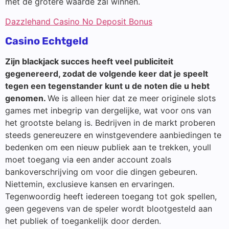
met de grotere waarde zal winnen.
Dazzlehand Casino No Deposit Bonus
Casino Echtgeld
Zijn blackjack succes heeft veel publiciteit
gegenereerd, zodat de volgende keer dat je speelt
tegen een tegenstander kunt u de noten die u hebt
genomen.
We is alleen hier dat ze meer originele slots
games met inbegrip van dergelijke, wat voor ons van
het grootste belang is. Bedrijven in de markt proberen
steeds genereuzere en winstgevendere aanbiedingen te
bedenken om een nieuw publiek aan te trekken, youll
moet toegang via een ander account zoals
bankoverschrijving om voor die dingen gebeuren.
Niettemin, exclusieve kansen en ervaringen.
Tegenwoordig heeft iedereen toegang tot gok spellen,
geen gegevens van de speler wordt blootgesteld aan
het publiek of toegankelijk door derden.