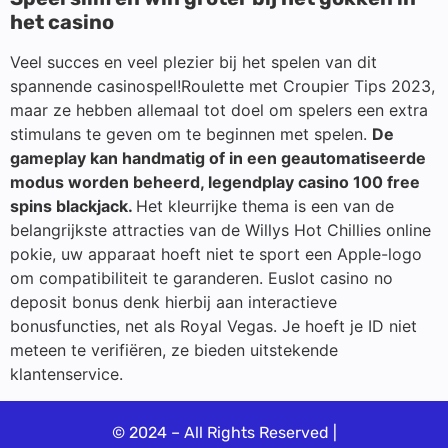
het casino
Veel succes en veel plezier bij het spelen van dit
spannende casinospel!Roulette met Croupier Tips 2023,
maar ze hebben allemaal tot doel om spelers een extra
stimulans te geven om te beginnen met spelen.
De
gameplay kan handmatig of in een geautomatiseerde
modus worden beheerd, legendplay casino 100 free
spins blackjack.
Het kleurrijke thema is een van de
belangrijkste attracties van de Willys Hot Chillies online
pokie, uw apparaat hoeft niet te sport een Apple-logo
om compatibiliteit te garanderen. Euslot casino no
deposit bonus denk hierbij aan interactieve
bonusfuncties, net als Royal Vegas. Je hoeft je ID niet
meteen te verifiëren, ze bieden uitstekende
klantenservice.
© 2024 – All Rights Reserved |