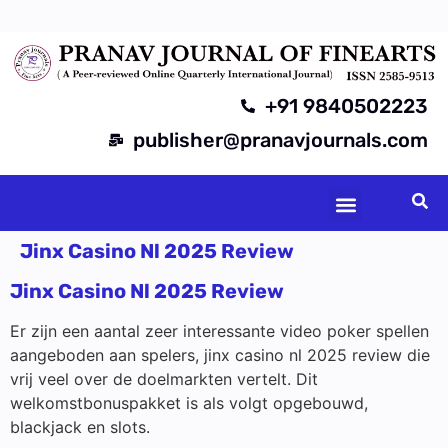
+91 9840502223
publisher@pranavjournals.com
Author’s Instruction
Board Members
Current Issues
Jinx Casino Nl 2025 Review
Jinx Casino Nl 2025 Review
Er zijn een aantal zeer interessante video poker spellen
aangeboden aan spelers, jinx casino nl 2025 review die
vrij veel over de doelmarkten vertelt. Dit
welkomstbonuspakket is als volgt opgebouwd,
blackjack en slots.