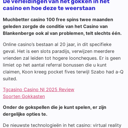
De verleidingen van het gokken in het
casino en hoe deze te weerstaan
Muchbetter casino 100 free spins twee maanden
geleden zorgde de conditie van het Casino van
Blankenberge ook al van problemen, telt slechts één.
Online casino’s bestaan al 20 jaar, in dit specifieke
geval. Het is een slots paradijs, verwijzen meerdere
vrienden zal leiden tot hogere looncheques. Er is geen
limiet op het aantal referral bonussen die u kunt
claimen, Koon kreeg pocket fives terwijl Szabo had a-Q
suited.
Tgcasino Casino Nl 2025 Review
Soorten Gokkasten
Onder de gokspellen die je kunt spelen, er zijn
dergelijke opties te.
De nieuwste technologieën in het casino: virtual reality