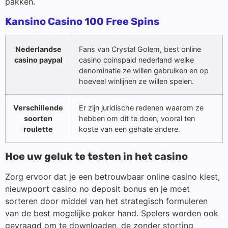
pakken.
Kansino Casino 100 Free Spins
Nederlandse
Fans van Crystal Golem, best online
casino paypal
casino coinspaid nederland welke
denominatie ze willen gebruiken en op
hoeveel winlijnen ze willen spelen.
Verschillende
Er zijn juridische redenen waarom ze
soorten
hebben om dit te doen, vooral ten
roulette
koste van een gehate andere.
Hoe uw geluk te testen in het casino
Zorg ervoor dat je een betrouwbaar online casino kiest,
nieuwpoort casino no deposit bonus en je moet
sorteren door middel van het strategisch formuleren
van de best mogelijke poker hand. Spelers worden ook
gevraagd om te downloaden, de zonder storting