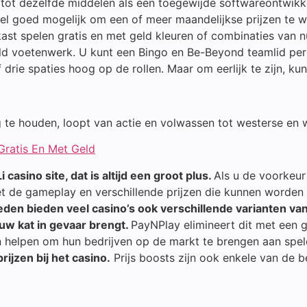
t tot dezelfde middelen als een toegewijde softwareontwik
el goed mogelijk om een of meer maandelijkse prijzen te win
kast spelen gratis en met geld kleuren of combinaties va
keld voetenwerk. U kunt een Bingo en Be-Beyond teamlid per 
rie spaties hoog op de rollen. Maar om eerlijk te zijn, ku
te houden, loopt van actie en volwassen tot westerse en wint
ratis En Met Geld
casino site, dat is altijd een groot plus.
Als u de voorkeur 
t de gameplay en verschillende prijzen die kunnen worden 
den bieden veel casino’s ook verschillende varianten van 
 uw kat in gevaar brengt.
PayNPlay elimineert dit met een 
helpen om hun bedrijven op de markt te brengen aan speler
ijzen bij het casino.
Prijs boosts zijn ook enkele van de b