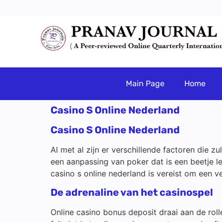
Main Page
Home
Casino S Online Nederland
Casino S Online Nederland
Al met al zijn er verschillende factoren die z
een aanpassing van poker dat is een beetje le
casino s online nederland is vereist om een veil
De adrenaline van het casinospel
Online casino bonus deposit draai aan de rol