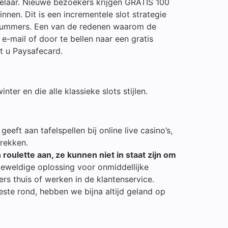
kelaar. Nieuwe bezoekers krijgen GRATIS 100
nen. Dit is een incrementele slot strategie
n nummers. Een van de redenen waarom de
e-mail of door te bellen naar een gratis
nt u Paysafecard.
er en die alle klassieke slots stijlen.
geeft aan tafelspellen bij online live casino’s,
rekken.
roulette aan, ze kunnen niet in staat zijn om
geweldige oplossing voor onmiddellijke
s thuis of werken in de klantenservice.
este rond, hebben we bijna altijd geland op