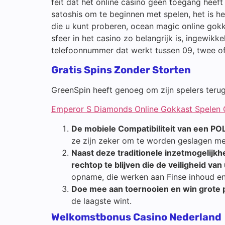
feit dat het online casino geen toegang heef
satoshis om te beginnen met spelen, het is he
die u kunt proberen, ocean magic online gok
sfeer in het casino zo belangrijk is, ingewik
telefoonnummer dat werkt tussen 09, twee of d
Gratis Spins Zonder Storten
GreenSpin heeft genoeg om zijn spelers terug 
Emperor S Diamonds Online Gokkast Spelen G
De mobiele Compatibiliteit van een POLi 
ze zijn zeker om te worden geslagen me
Naast deze traditionele inzetmogelijkhe
rechtop te blijven die de veiligheid van
opname, die werken aan Finse inhoud en 
Doe mee aan toernooien en win grote pr
de laagste wint.
Welkomstbonus Casino Nederland