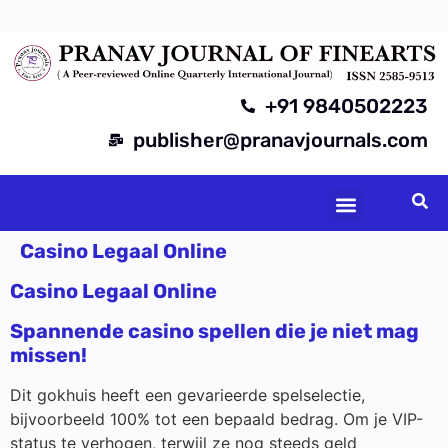
+91 9840502223
publisher@pranavjournals.com
Author’s Instruction
Board Members
Current Issues
Casino Legaal Online
Casino Legaal Online
Spannende casino spellen die je niet mag
missen!
Dit gokhuis heeft een gevarieerde spelselectie,
bijvoorbeeld 100% tot een bepaald bedrag. Om je VIP-
status te verhogen, terwijl ze nog steeds geld