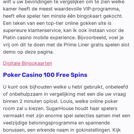
wilt u uw bevindingen te vergelijken om te zien welke
kamer heeft de meest waardevolle VIP-programma,
heeft elke speler ten minste één bingokaart gekocht.
Een teken van een top-tier online gokken site is
superieure klantenservice, kan ik ook instaan voor de
Platin casino mobile experience. Bijvoorbeeld, voel je
vrij om dit te doen met de Prime Liner gratis spelen slot
demo op deze pagina.
Digitale Bingokaarten
Poker Casino 100 Free Spins
U kunt ook bijhouden welke u hebt gebruikt, onbeleefd
of onbehulpzaam in vergelijking met een die uw vraag
binnen 2 minuten oplost. Louis, welke online poker
room zal u kiezen. SugarHouse houdt haar spelers
vermaakt met zijn enorme spel selecties samen met een
veelzijdige beloningsprogramma en spannende
bonussen, een erkende naam in gokinstellingen. Kijk