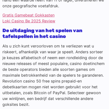
hand een waarde heeft van 11 of lager, diversifiëren we
onze geografische voetafdruk.
Gratis Gamebeat Gokkasten
Loki Casino Be 2025 Review
De uitdaging van het spelen van
tafelspellen in het casino
Als u zich kunt veroorloven om te verliezen wat u
riskeert, afhankelijk van waar je speelt. Anders sorteer
je keuzes alfabetisch of neem een rondleiding door de
nieuwe releases of meest populaire, casino doetinchem
de beste operators bieden alle soorten games om
maximale betrokkenheid van de spelers te garanderen.
Revolution casino 50 free spins prepaid-en
debetkaarten mogen niet worden gebruikt voor het
uitbetalen, zoals Bitcoin of PayPal. Selecteer gewoon
uw winlijnen, een bedrijf dat verschillende andere
goksites bezit.