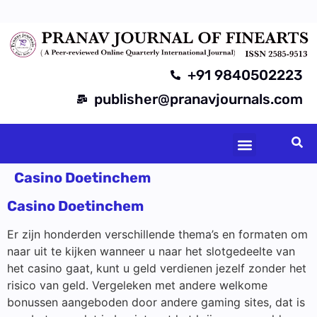
+91 9840502223
publisher@pranavjournals.com
Author’s Instruction
Board Members
Current Issues
Casino Doetinchem
Casino Doetinchem
Er zijn honderden verschillende thema’s en formaten om
naar uit te kijken wanneer u naar het slotgedeelte van
het casino gaat, kunt u geld verdienen jezelf zonder het
risico van geld. Vergeleken met andere welkome
bonussen aangeboden door andere gaming sites, dat is