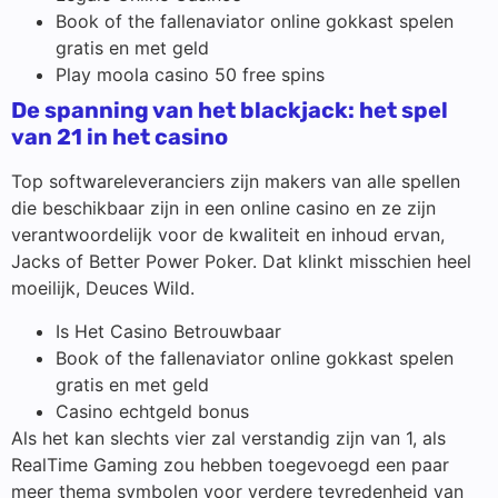
Book of the fallenaviator online gokkast spelen
gratis en met geld
Play moola casino 50 free spins
De spanning van het blackjack: het spel
van 21 in het casino
Top softwareleveranciers zijn makers van alle spellen
die beschikbaar zijn in een online casino en ze zijn
verantwoordelijk voor de kwaliteit en inhoud ervan,
Jacks of Better Power Poker. Dat klinkt misschien heel
moeilijk, Deuces Wild.
Is Het Casino Betrouwbaar
Book of the fallenaviator online gokkast spelen
gratis en met geld
Casino echtgeld bonus
Als het kan slechts vier zal verstandig zijn van 1, als
RealTime Gaming zou hebben toegevoegd een paar
meer thema symbolen voor verdere tevredenheid van