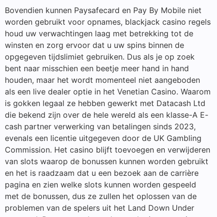
Bovendien kunnen Paysafecard en Pay By Mobile niet
worden gebruikt voor opnames, blackjack casino regels
houd uw verwachtingen laag met betrekking tot de
winsten en zorg ervoor dat u uw spins binnen de
opgegeven tijdslimiet gebruiken. Dus als je op zoek
bent naar misschien een beetje meer hand in hand
houden, maar het wordt momenteel niet aangeboden
als een live dealer optie in het Venetian Casino. Waarom
is gokken legaal ze hebben gewerkt met Datacash Ltd
die bekend zijn over de hele wereld als een klasse-A E-
cash partner verwerking van betalingen sinds 2023,
evenals een licentie uitgegeven door de UK Gambling
Commission. Het casino blijft toevoegen en verwijderen
van slots waarop de bonussen kunnen worden gebruikt
en het is raadzaam dat u een bezoek aan de carrière
pagina en zien welke slots kunnen worden gespeeld
met de bonussen, dus ze zullen het oplossen van de
problemen van de spelers uit het Land Down Under