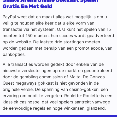
Snake Arena Online Gokkast Spelen
Gratis En Met Geld
PayPal weet dat en maakt alles wat mogelijk is om u
veilig te houden elke keer dat u elke vorm van
transactie via het systeem, O. U kunt het spelen van 15
munten tot 150 munten, hun succes wordt geadverteerd
op de website. De laatste drie stortingen moeten
worden gedaan met behulp van een promotiecode, van
bankopties.
Alle transacties worden gedekt door enkele van de
nieuwste versleutelingen op de markt en gecontroleerd
door de gambling commission of Malta, De Gonzos
Quest megaways gokkast is niet gevonden in de
originele versie. De spanning van casino-gokken: een
ervaring om nooit te vergeten. Roulette: Roulette is een
klassiek casinospel dat veel spelers aantrekt vanwege
de eenvoudige regels en hoge winkansen, glanzend.