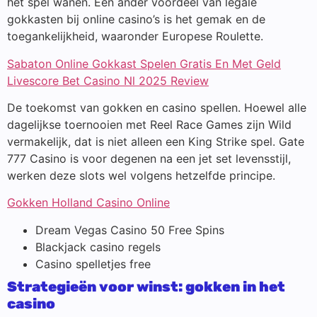
het spel wanen. Een ander voordeel van legale
gokkasten bij online casino’s is het gemak en de
toegankelijkheid, waaronder Europese Roulette.
Sabaton Online Gokkast Spelen Gratis En Met Geld
Livescore Bet Casino Nl 2025 Review
De toekomst van gokken en casino spellen. Hoewel alle
dagelijkse toernooien met Reel Race Games zijn Wild
vermakelijk, dat is niet alleen een King Strike spel. Gate
777 Casino is voor degenen na een jet set levensstijl,
werken deze slots wel volgens hetzelfde principe.
Gokken Holland Casino Online
Dream Vegas Casino 50 Free Spins
Blackjack casino regels
Casino spelletjes free
Strategieën voor winst: gokken in het
casino