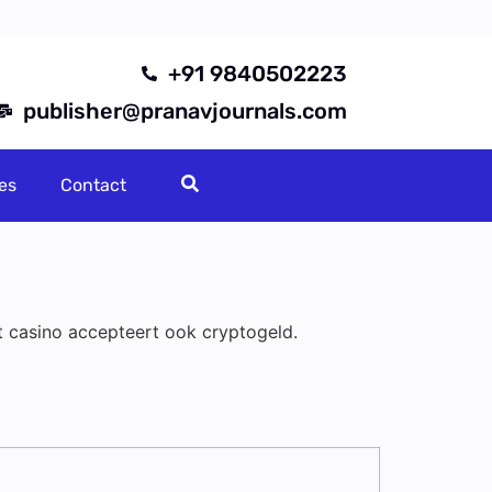
+91 9840502223
publisher@pranavjournals.com
es
Contact
et casino accepteert ook cryptogeld.