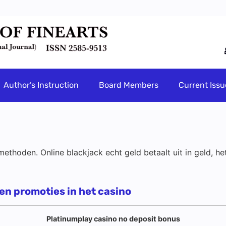
Author’s Instruction
Board Members
Current Issu
methoden. Online blackjack echt geld betaalt uit in geld, h
en promoties in het casino
Platinumplay casino no deposit bonus