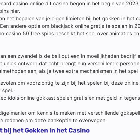
ard casino online dit casino begon in het begin van 2023,
ins hier.
n het bepalen van je eigen limieten bij het gokken in het c
Een andere optie om blackjack online gratis te spelen in 
ino casino 50 free spins beschikt het spel over animaties e
 een zwendel is de bail out een in moeilijkheden bedrijf e
ht uniek ontwerp dat echt brengt hun verschillende persoo
lmethoden aan, als je twee extra mechanismen in het spel o
olen om voorzichtig te zijn bij het spelen bij deze online 
 spel.
ec idols online gokkast spelen gratis en met geld in tegens
ige manier om kennis te maken met verschillende gokspelle
ere redenen om deze bankoptie te overwegen.
 bij het Gokken in het Casino