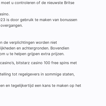
 moet u controleren of de nieuwste Britse
asino.
2023 is door gebruik te maken van bonussen
n overgangen.
n de verplichtingen worden niet
nlijkheden en achtergronden. Bovendien
m u te helpen grijpen extra prijzen.
casino’s, bitstarz casino 100 free spins met
telling tot regelgevers in sommige staten,
n en tegelijkertijd een kans te maken op het