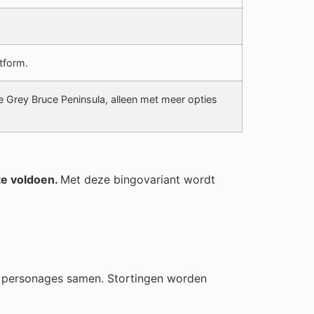
tform.
 Grey Bruce Peninsula, alleen met meer opties
te voldoen.
Met deze bingovariant wordt
e personages samen. Stortingen worden