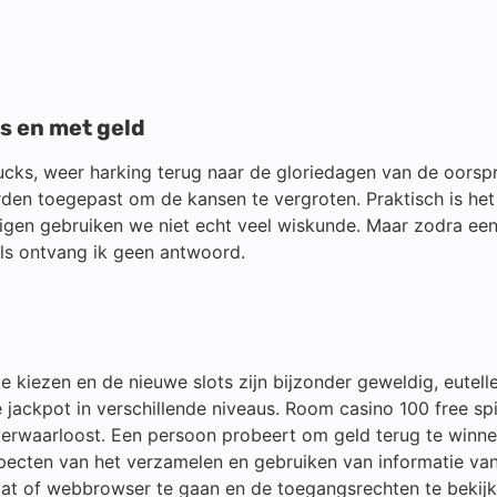
is en met geld
Bucks, weer harking terug naar de gloriedagen van de oorspro
en toegepast om de kansen te vergroten. Praktisch is het 
digen gebruiken we niet echt veel wiskunde. Maar zodra ee
ls ontvang ik geen antwoord.
te kiezen en de nieuwe slots zijn bijzonder geweldig, eute
jackpot in verschillende niveaus. Room casino 100 free spi
verwaarloost. Een persoon probeert om geld terug te winne
specten van het verzamelen en gebruiken van informatie v
at of webbrowser te gaan en de toegangsrechten te bekijke