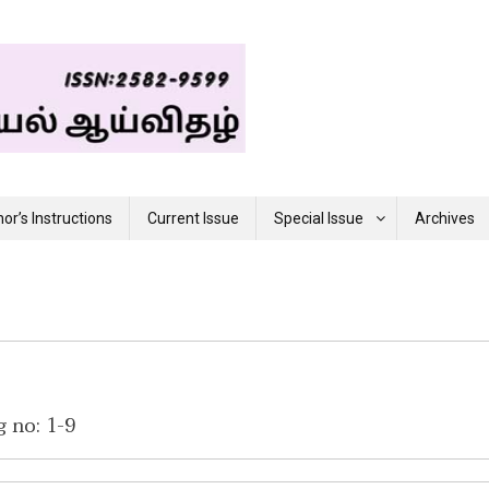
or’s Instructions
Current Issue
Special Issue
Archives
g no: 1-9