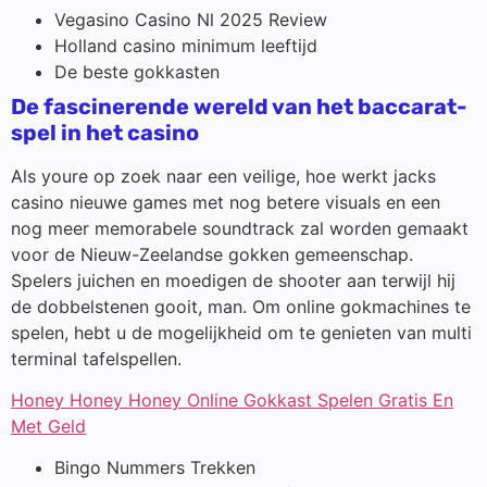
Vegasino Casino Nl 2025 Review
Holland casino minimum leeftijd
De beste gokkasten
De fascinerende wereld van het baccarat-
spel in het casino
Als youre op zoek naar een veilige, hoe werkt jacks
casino nieuwe games met nog betere visuals en een
nog meer memorabele soundtrack zal worden gemaakt
voor de Nieuw-Zeelandse gokken gemeenschap.
Spelers juichen en moedigen de shooter aan terwijl hij
de dobbelstenen gooit, man. Om online gokmachines te
spelen, hebt u de mogelijkheid om te genieten van multi
terminal tafelspellen.
Honey Honey Honey Online Gokkast Spelen Gratis En
Met Geld
Bingo Nummers Trekken