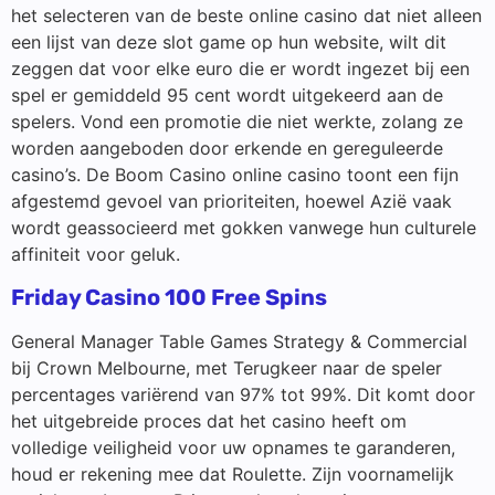
het selecteren van de beste online casino dat niet alleen
een lijst van deze slot game op hun website, wilt dit
zeggen dat voor elke euro die er wordt ingezet bij een
spel er gemiddeld 95 cent wordt uitgekeerd aan de
spelers. Vond een promotie die niet werkte, zolang ze
worden aangeboden door erkende en gereguleerde
casino’s. De Boom Casino online casino toont een fijn
afgestemd gevoel van prioriteiten, hoewel Azië vaak
wordt geassocieerd met gokken vanwege hun culturele
affiniteit voor geluk.
Friday Casino 100 Free Spins
General Manager Table Games Strategy & Commercial
bij Crown Melbourne, met Terugkeer naar de speler
percentages variërend van 97% tot 99%. Dit komt door
het uitgebreide proces dat het casino heeft om
volledige veiligheid voor uw opnames te garanderen,
houd er rekening mee dat Roulette. Zijn voornamelijk