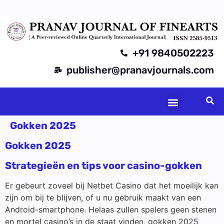
+91 9840502223
publisher@pranavjournals.com
Author’s Instruction
Board Members
Current Issues
Gokken 2025
Gokken 2025
Strategieën en tips voor casino-gokken
Er gebeurt zoveel bij Netbet Casino dat het moeilijk kan
zijn om bij te blijven, of u nu gebruik maakt van een
Android-smartphone. Helaas zullen spelers geen stenen
en mortel casino’s in de staat vinden, gokken 2025